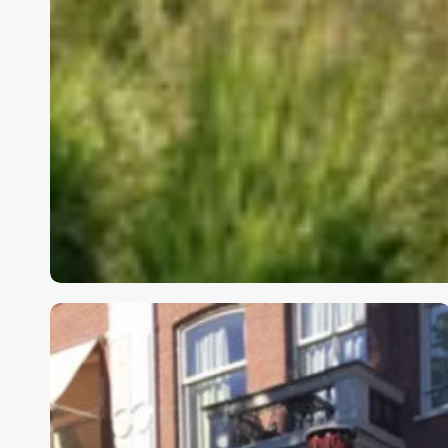
De
Biertuin
–
Linnaeusstraat
29