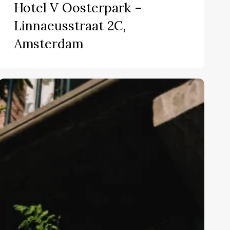
V
Hotel V Oosterpark –
Oosterpark
Linnaeusstraat 2C,
–
Amsterdam
Linnaeusstraat
2C,
Amsterdam
Bar
Bukowski-
Oosterpark
10