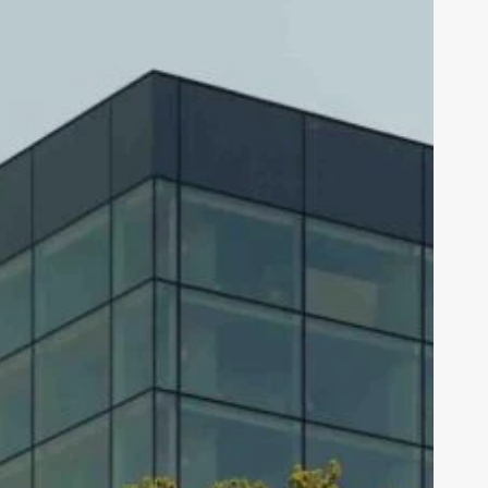
V
Oosterpark
–
Linnaeusstraat
2C,
Amsterdam