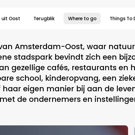
 uit Oost
Terugblik
Where to go
Things To 
 van Amsterdam-Oost, waar natuur, 
 stadspark bevindt zich een bijzon
n gezellige cafés, restaurants en h
are school, kinderopvang, een zieke
f haar eigen manier bij aan de leve
met de ondernemers en instellingen