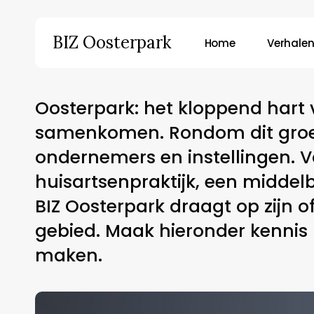
Skip
to
BIZ Oosterpark
Home
Verhalen
main
content
Hit enter to search or ESC to close
Oosterpark: het kloppend hart
samenkomen. Rondom dit groene
ondernemers en instellingen. Va
huisartsenpraktijk, een middelb
BIZ Oosterpark draagt op zijn o
gebied. Maak hieronder kennis 
maken.
Orchid
Orchid