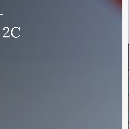
–
 2C