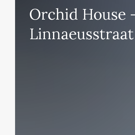
House
House
Orchid House 
–
–
Linnaeusstraat
Linnaeusstraat
Linnaeusstraat
2C
2C