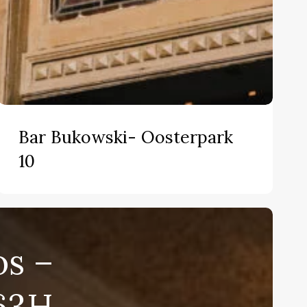
Bar
Bukowski-
Bar Bukowski- Oosterpark
Oosterpark
10
10
os –
 63H