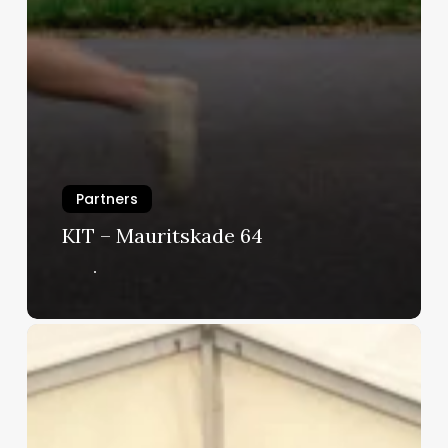
Partners
KIT – Mauritskade 64
Buurtcamping
Oosterpark
–
vrijdag
3