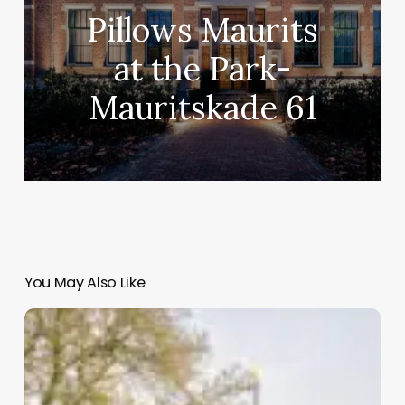
Pillows Maurits
at the Park-
Mauritskade 61
You May Also Like
KIT
–
Mauritskade
64