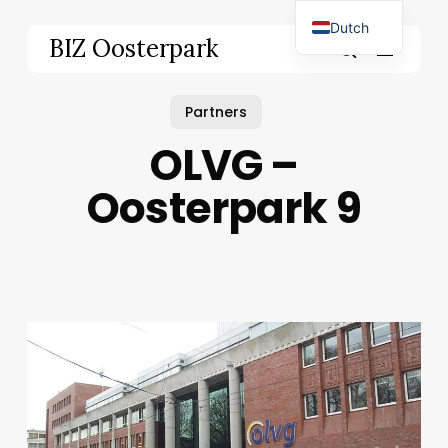
Skip
Dutch
to
Menu
BIZ Oosterpark
main
English
search
content
Partners
OLVG –
Oosterpark 9