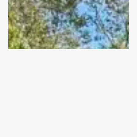
Schenk,
betrokken
inwoner
uit
Oost