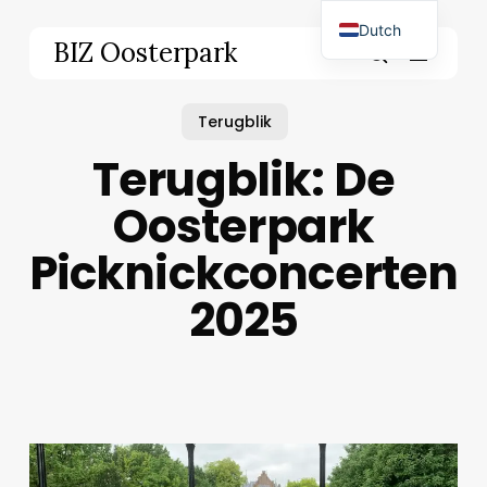
Skip
Dutch
to
Menu
BIZ Oosterpark
main
English
search
content
Terugblik
Terugblik: De
Oosterpark
Picknickconcerten
2025