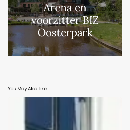
Arena en
voorzitter BIZ
Oosterpark
You May Also Like
Louie
Louie
–
Linnaeusstraat
11A