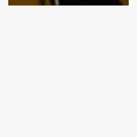
voorzitter
dagelijks
bestuur
Stadsdeel
Oost