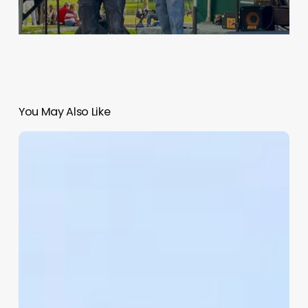
You May Also Like
Orchid
House
–
Linnaeusstraat
2C