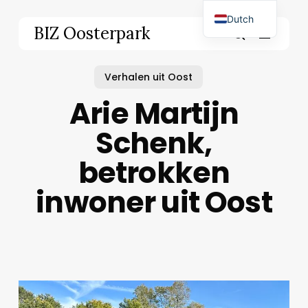
Skip
Dutch
to
Menu
BIZ Oosterpark
main
English
search
content
Verhalen uit Oost
Arie Martijn
Schenk,
betrokken
inwoner uit Oost